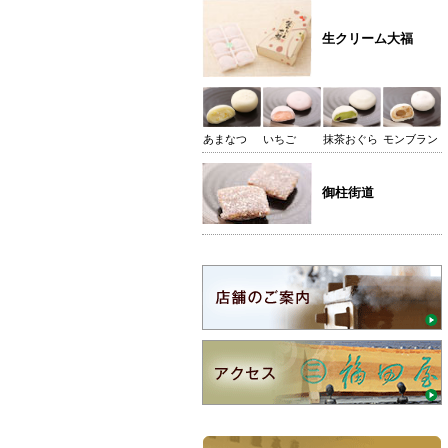
生クリーム大福
あまなつ
いちご
抹茶おぐら
モンブラン
御柱街道