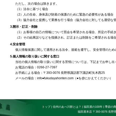
ただし、次の場合は除きます。
（1）法令に基づく場合
（2）人の生命、身体及び財産の保護のために緊急の必要性がある場合
（3）協力会社と提携して業務を行う場合（協力会社に対しても適切な
3.開示・訂正・削除
（1）お客様の自己の情報について照会を希望される場合、所定の手続
（2）その結果誤りなどを指摘され、訂正または削除をご希望される場
4.安全管理
個人情報保護に関して適用される法令、規範を遵守し、安全管理のため
5.個人情報の取り扱いに関する窓口
当社の個人情報の取り扱いに関する苦情については、下記までお申し出
お電話の場合：0266-27-7397
お手紙による場合：〒393-0076 長野県諏訪郡下諏訪町矢木西25
メールの場合：info●fukudayahonten.com（●を@にかえてください）
トップ
|
信州のあべ川餅とは？
|
福田屋の100年
|
季節の
福田屋本店 〒393-0076 長野県