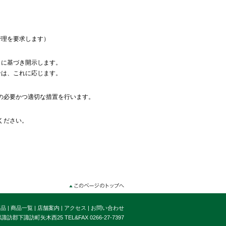
管理を要求します）
きに基づき開示します。
合は、これに応じます。
の必要かつ適切な措置を行います。
ください。
商品
|
商品一覧
|
店舗案内
|
アクセス
|
お問い合わせ
諏訪郡下諏訪町矢木西25 TEL&FAX 0266-27-7397