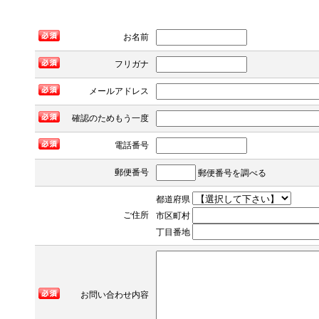
お名前
フリガナ
も
う
メールアドレス
一
度
確認のためもう一度
ご
確
電話番号
認
く
郵便番号
郵便番号を調べる
だ
都道府県
さ
ご住所
市区町村
い。
丁目番地
お問い合わせ内容